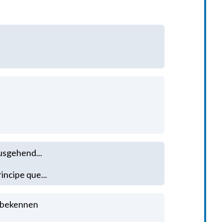
usgehend...
rincipe que...
z bekennen