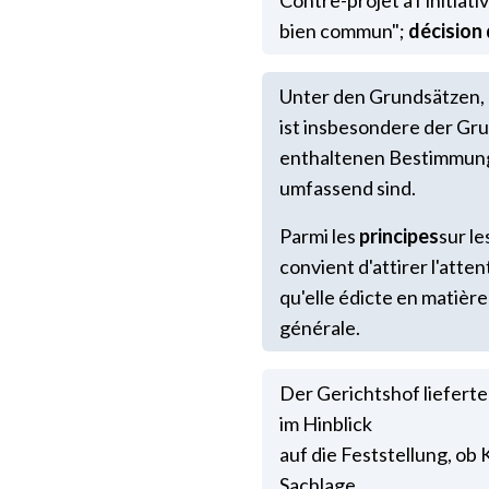
Contre-projet à l’initiat
bien commun";
décision 
Unter den Grundsätzen,
ist insbesondere der Gru
enthaltenen Bestimmunge
umfassend sind.
Parmi les
principes
sur le
convient d'attirer l'atten
qu'elle édicte en matiè
générale.
Der Gerichtshof liefert
im Hinblick
auf die Feststellung, o
Sachlage