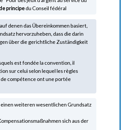
ive "Pour des jeux d'argent au service du
de principe
du Conseil fédéral
 auf denen das Übereinkommen basiert,
ndsatz hervorzuheben, dass die darin
n über die gerichtliche Zuständigkeit
squels est fondée la convention, il
tion sur celui selon lequel les règles
re de compétence ont une portée
e einen weiteren wesentlichen Grundsatz
b Kompensationsmaßnahmen sich aus der