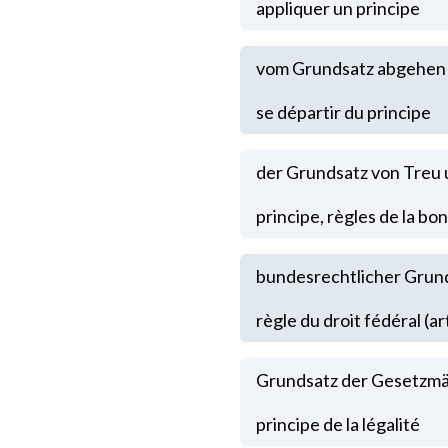
appliquer un principe
vom Grundsatz abgehen
se départir du principe
der Grundsatz von Treu
principe, règles de la bon
bundesrechtlicher Grun
règle du droit fédéral (a
Grundsatz der Gesetzmä
principe de la légalité