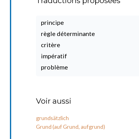
Traductions proposées
principe
règle déterminante
critère
impératif
problème
Voir aussi
grundsätzlich
Grund (auf Grund, aufgrund)