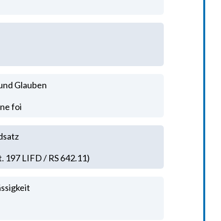
 und Glauben
ne foi
dsatz
rt. 197 LIFD / RS 642.11)
ssigkeit