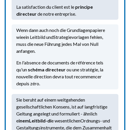
La satisfaction du client est le
principe
directeur
de notre entreprise.
Wenn dann auch noch die Grundlagenpapiere
wieein Leitbild undStrategievorlagen fehlen,
muss die neue Führung jedes Mal von Null
anfangen.
En l'absence de documents de référence tels
qu'un
schéma d
irecteur
ou une stratégie, la
nouvelle direction devra tout recommencer
depuis zéro.
Sie beruht auf einem weitgehenden
gesellschaftlichen Konsens, ist auf langfristige
Geltung angelegt und formuliert - ähnlich
e
in
e
m
Leitbild
-
di
e wesentlichenOrdnungs- und
Gestaltungsinstrumente, die dem Zusammenhalt