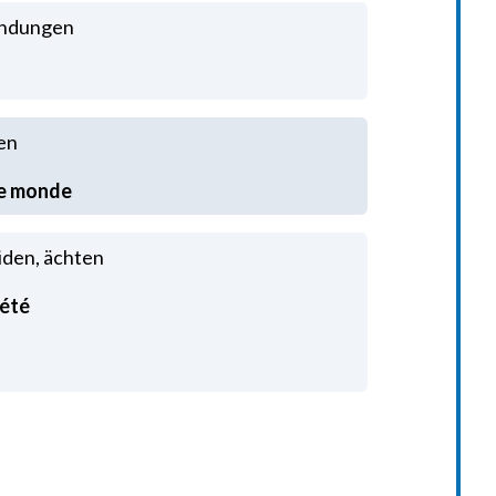
Bindungen
den
eiden, ächten
iété