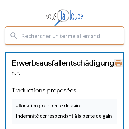
Rechercher un terme allemand
Erwerbsausfallentschädigung
Impri
n. f.
Traductions proposées
allocation pour perte de gain
indemnité correspondant à la perte de gain