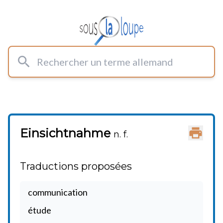
Rechercher un terme allemand
Einsichtnahme
Imprimer
n. f.
Traductions proposées
communication
étude