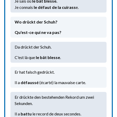
Je sais où
le bât blesse.
Je connais
le défaut de la cuirass
e.
Wo drückt der Schuh?
Qu'est-ce qui ne va pas?
Da drückt der Schuh.
C'est là que
le bât blesse
.
Er hat falsch gedrückt.
Il a
défaussé
(écarté) la mauvaise carte.
Er drückte den bestehenden Rekord um zwei
Sekunden.
Il a
battu
le record de deux secondes.