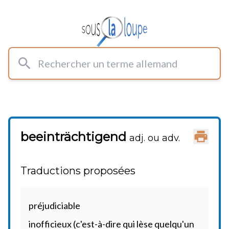
Rechercher un terme allemand
beeinträchtigend
Imprimer
adj. ou adv.
Traductions proposées
préjudiciable
inofficieux (c'est-à-dire qui lèse quelqu'un