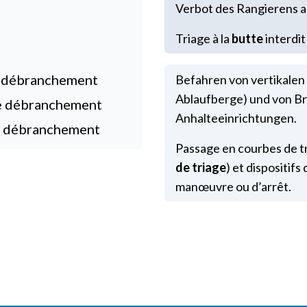
Verbot des Rangierens 
Triage à la
butte
interdit
e débranchement
Befahren von vertikalen
Ablaufberge) und von Br
de débranchement
Anhalteeinrichtungen.
e débranchement
Passage en courbes de tr
de triage
) et dispositifs
manœuvre ou d’arrêt.