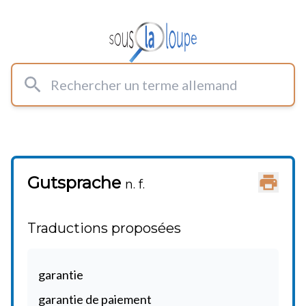
Rechercher un terme allemand
Gutsprache
Imprimer
n. f.
Traductions proposées
garantie
garantie de paiement