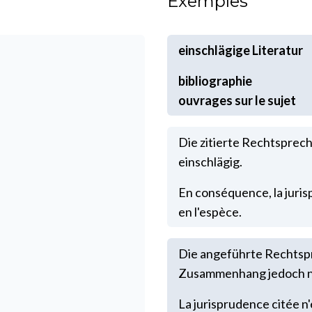
Exemples
einschlägige Literatur
Die zitierte Rechtsprech
einschlägig.
En conséquence, la juris
en l'espèce.
Die angeführte Rechtspr
Zusammenhang jedoch ni
La jurisprudence citée n'