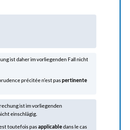
ung ist daher im vorliegenden Fall nicht
prudence précitée n'est pas
pertinente
echung ist im vorliegenden
cht einschlägig.
est toutefois pas
applicable
dans le cas