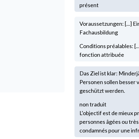
présent
Voraussetzungen: [...] Ei
Fachausbildung
Conditions préalables: [..
fonction attribuée
Das Ziel ist klar: Minder
Personen sollen besser v
geschützt werden.
non traduit
L’objectif est de mieux p
personnes âgées ou très
condamnés pour une infr